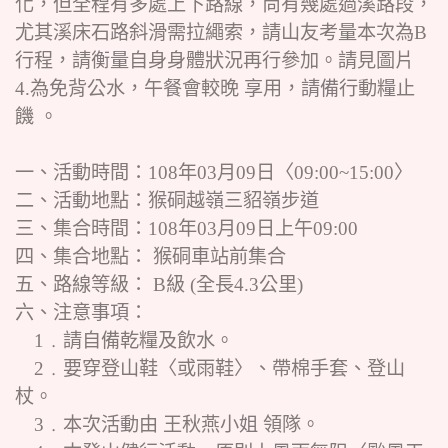
化，但全程有多處上下路線，尚有幾處過溪路段，
尤其溪床石路斜滑需拉繩索，請山友考量本次為B
行程，請衡量自身身體狀況再行參加。請見圖片
4.為免背公水，午餐會較晚 享用，請備行動糧止
饑 。
一、活動時間：108年03月09日〈09:00~15:00〉
二、活動地點：猴硐越嶺三貂嶺步道
三、集合時間：108年03月09日上午09:00
四、集合地點： 猴硐車站前集合
五、路線等級： B級 (全長4.3公里)
六、注意事項：
1﹒請自備乾糧及飲水。
2﹒要穿登山鞋〈或雨鞋〉、帶棉手套、登山
杖。
3﹒本次活動由 王秋燕小姐 領隊。