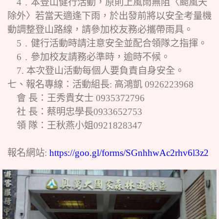
4﹒本登山健行活動，原則上風雨無阻〈颱風天
除外〉若當天適逢下雨，於出發前將以安全考量機
動調整登山路線，請參加校友務必攜帶雨具。
5﹒健行活動時請注意安全並配合領隊之指揮。
6﹒參加校友請務必準時，逾時不候。
7. 本次登山活動每個人要負責自身安全。
七、報名專線∶活動組長: 高鴻凱 0926223968
會 長：王秀貴女士 0935372796
社 長：蔡明忠學長0933652753
領 隊：王秋燕小姐0921828347
報名網站:
https://goo.gl/forms/SGnhhwAc2rhv6l3z2