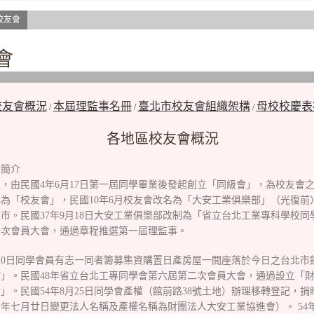
校友會
會
校友會概況
本屆理監事名冊
臺北市校友會組織架構
母校校慶表
/
/
/
各地區校友會概況
會簡介
，由民國4年6月17日第一屆同學畢業後發起創立「同級會」，為校友會之
為「校友會」，民國10年6月校友會改名為「大安工業俱樂部」（光復前
市。民國37年9月18日大安工業俱樂部改制為「省立台北工業專科學校同學
一次會員大會，通過章程推選第一屆理監事。
月20日同學會員有志一同者籌募集資購置日產房屋一間座落於今日之台北市
」。民國48年省立台北工專同學會第六屆第二次會員大會，通過設立「
」。民國54年8月25日同學會產權（館前路38號土地）辦理移轉登記，
年七月廿日變更法人名稱及產權名稱為財團法人大安工業協進會）。 54年1