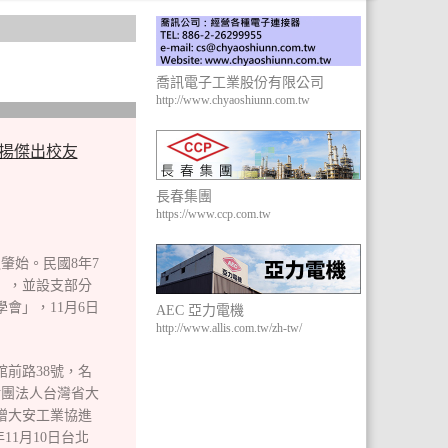
喬訊電子工業股份有限公司
http://www.chyaoshiunn.com.tw
揚傑出校友
長春集團
https://www.ccp.com.tw
肇始。民國8年7
），並設支部分
會」，11月6日
AEC 亞力電機
http://www.allis.com.tw/zh-tw/
館前路38號，名
財團法人台灣省大
捐贈大安工業協進
1月10日台北