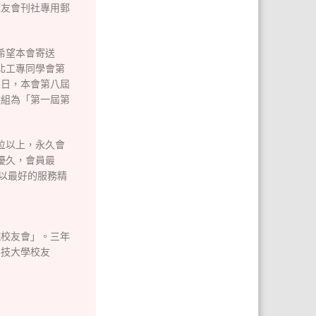
校友會刊社專用郵
，希望本會寄送
北工專同學會第
2日，本會第八屆
改組為「第一屆第
0位以上，永久會
最優久，會員最
。以最好的服務精
院校友會」。三年
科技大學校友