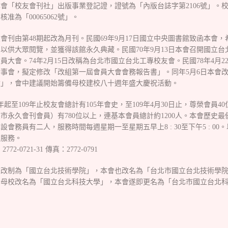
會「校友會刊社」出版事業登記證，證號為「內版台誌字第2106號」。
准為「00065062號」。
友會刊由第48期起改為月刊。民國69年9月17日國立中央圖書館致函本會
以供大眾閱覽，並獲得該館永久典藏。民國70年9月13日本會召開國立台
員大會。74年2月15日改稱為台北市國立台北工專校友會。民國78年4月2
事會，擬定修改「改組第一屆會員大會會務報告書」。同年5月6日本會
會」，會中建議開始籌備母校建校八十週年盛大慶祝活動。
年起至109年止校友會總計有105年會史，至109年4月30日止，尊榮會員4
市永久會刊會員）有780位以上，連基本會員總計約1200人。本會歷史
設會務員有二人，服務時間每週星期一至星期五早上8 : 30至下午5 : 00
友服務。
72-0721-31 傳真：2772-0791
校改制為「國立台北技術學院」，本會也改名為「台北市國立台北技術學
年母校改名為「國立台北科技大學」，本會遂即更名為「台北市國立台北