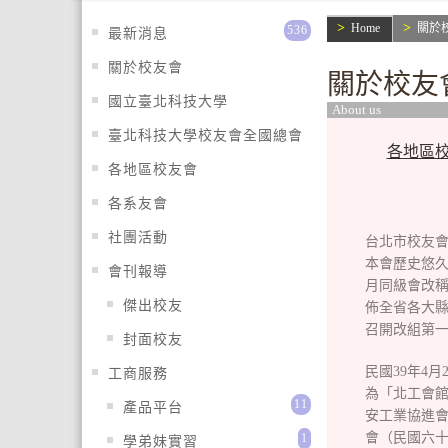
Home
關於
536
最新消息
關於校友會
關於校友
國立臺北科技大學
About us
臺北科技大學校友會全國總會
各地區
各地區校友會
各系友會
社團活動
台北市校友
本會歷史悠久
會刊報導
月同級會改稱
傑出校友
佈全省各大縣
召開改組第
封面校友
民國39年4
工商服務
為「北工會館
11
產品平台
安工業協進會
會（民國六十
1
學弟妹實習