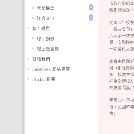
市政府發給本
4
就業機會
政劃撥帳號，核
2
媒合交流
民國67年校
線上繳費
「校友會刊」
六屆第一次會
線上捐款
第一次臨時幹
線上繳會費
一次會員大
聯絡我們
本會由民國4
員（扣除外縣
Facebook 粉絲專頁
多。校友會常
Flicker相簿
神為全體校
校友會 電話：27
民國83年母
後，民國87
會」。