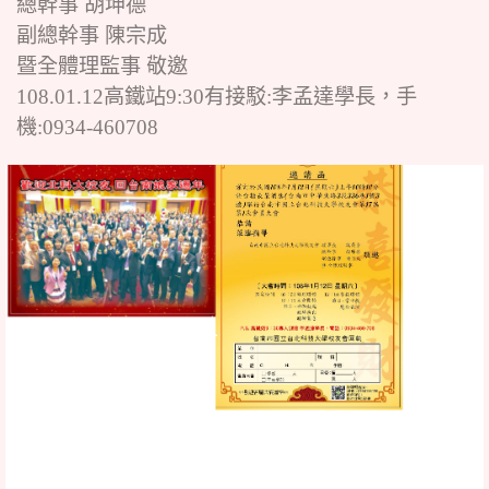
總幹事 胡坤德
副總幹事 陳宗成
暨全體理監事 敬邀
108.01.12高鐵站9:30有接駁:李孟達學長，手
機:0934-460708