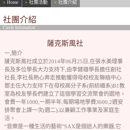
Home
社團活動
社團介紹
社團介紹
Circle Infomation
薩克斯風社
一,簡介
薩克斯風社成立於2014年06月25日,在張水美理事
長及多位學長大力支持下,由李健雄學長擔任創社
社長,李社長熱心奔走推動獲得母校校友聯絡中心
鄧主任大力支持下在母校高分子系(前紡織系)B1教
室為校友學長們建立了這個學習交流聚會的園地。
會費一年1000,一期半年,每期場地學費3600,2週安
排聚會上課一次(週二),以兼顧工作事業及家庭生
活。
“音樂是一種生活的藝術”SAX是個迷人的樂器,它